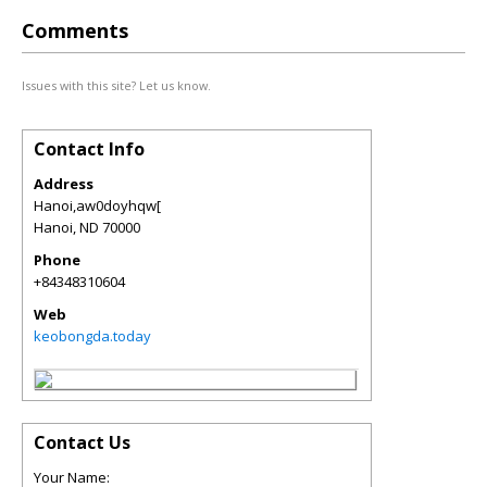
Comments
Issues with this site? Let us know.
Contact Info
Address
Hanoi,aw0doyhqw[
Hanoi
,
ND
70000
Phone
+84348310604
Web
keobongda.today
Contact Us
Your Name: