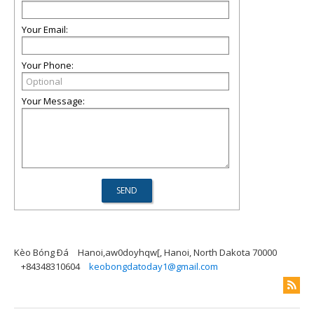
Your Email:
Your Phone:
Your Message:
Kèo Bóng Ðá
Hanoi,aw0doyhqw[, Hanoi, North Dakota 70000
+84348310604
keobongdatoday1@gmail.com