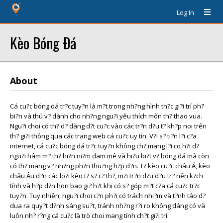
Log In
Kèo Bóng Ðá
About
Cá cu?c bóng dá tr?c tuy?n là m?t trong nh?ng hình th?c gi?i trí ph?
bi?n và thú v? dành cho nh?ng ngu?i yêu thích môn th? thao vua.
Ngu?i choi có th? d? dàng d?t cu?c vào các tr?n d?u t? kh?p noi trên
th? gi?i thông qua các trang web cá cu?c uy tín. V?i s? ti?n l?i c?a
internet, cá cu?c bóng dá tr?c tuy?n không ch? mang l?i co h?i d?
ngu?i hâm m? th? hi?n ni?m dam mê và hi?u bi?t v? bóng dá mà còn
có th? mang v? nh?ng ph?n thu?ng h?p d?n. T? kèo cu?c châu Á, kèo
châu Âu d?n các lo?i kèo t? s? c? th?, m?i tr?n d?u d?u tr? nên k?ch
tính và h?p d?n hon bao gi? h?t khi có s? góp m?t c?a cá cu?c tr?c
tuy?n. Tuy nhiên, ngu?i choi c?n ph?i có trách nhi?m và t?nh táo d?
dua ra quy?t d?nh sáng su?t, tránh nh?ng r?i ro không dáng có và
luôn nh? r?ng cá cu?c là trò choi mang tính ch?t gi?i trí.